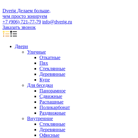
D
veri
g
Делаем больше,
чем просто зонируем
+7 (906) 721-77-79
info@dverig.ru
Заказать звонок
Двери
Уличные
Откатные
Пвх
Стеклянные
Деревянные
Купе
Для беседки
Панорамное
Сдвижные
Распашные
Поликарбонат
Раздвижные
Внутренние
Стеклянные
Деревянные
Офисные