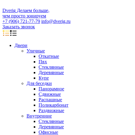
D
veri
g
Делаем больше,
чем просто зонируем
+7 (906) 721-77-79
info@dverig.ru
Заказать звонок
Двери
Уличные
Откатные
Пвх
Стеклянные
Деревянные
Купе
Для беседки
Панорамное
Сдвижные
Распашные
Поликарбонат
Раздвижные
Внутренние
Стеклянные
Деревянные
Офисные