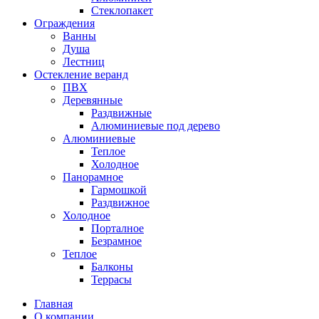
Стеклопакет
Ограждения
Ванны
Душа
Лестниц
Остекление веранд
ПВХ
Деревянные
Раздвижные
Алюминиевые под дерево
Алюминиевые
Теплое
Холодное
Панорамное
Гармошкой
Раздвижное
Холодное
Порталное
Безрамное
Теплое
Балконы
Террасы
Главная
О компании