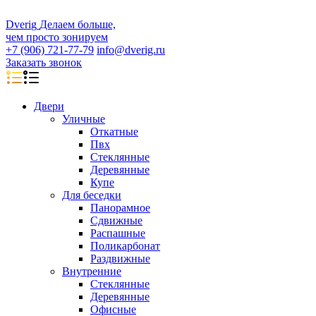
D
veri
g
Делаем больше,
чем просто зонируем
+7 (906) 721-77-79
info@dverig.ru
Заказать звонок
Двери
Уличные
Откатные
Пвх
Стеклянные
Деревянные
Купе
Для беседки
Панорамное
Сдвижные
Распашные
Поликарбонат
Раздвижные
Внутренние
Стеклянные
Деревянные
Офисные