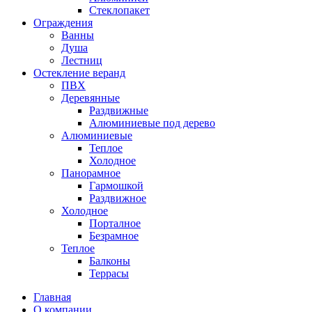
Стеклопакет
Ограждения
Ванны
Душа
Лестниц
Остекление веранд
ПВХ
Деревянные
Раздвижные
Алюминиевые под дерево
Алюминиевые
Теплое
Холодное
Панорамное
Гармошкой
Раздвижное
Холодное
Порталное
Безрамное
Теплое
Балконы
Террасы
Главная
О компании