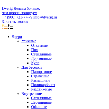
D
veri
g
Делаем больше,
чем просто зонируем
+7 (906) 721-77-79
info@dverig.ru
Заказать звонок
Двери
Уличные
Откатные
Пвх
Стеклянные
Деревянные
Купе
Для беседки
Панорамное
Сдвижные
Распашные
Поликарбонат
Раздвижные
Внутренние
Стеклянные
Деревянные
Офисные