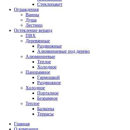
Стеклопакет
Ограждения
Ванны
Душа
Лестниц
Остекление веранд
ПВХ
Деревянные
Раздвижные
Алюминиевые под дерево
Алюминиевые
Теплое
Холодное
Панорамное
Гармошкой
Раздвижное
Холодное
Порталное
Безрамное
Теплое
Балконы
Террасы
Главная
О компании