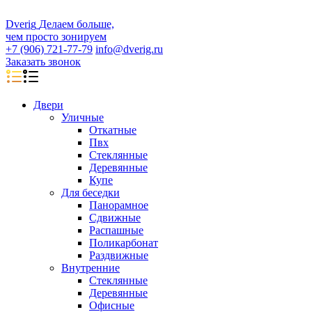
D
veri
g
Делаем больше,
чем просто зонируем
+7 (906) 721-77-79
info@dverig.ru
Заказать звонок
Двери
Уличные
Откатные
Пвх
Стеклянные
Деревянные
Купе
Для беседки
Панорамное
Сдвижные
Распашные
Поликарбонат
Раздвижные
Внутренние
Стеклянные
Деревянные
Офисные