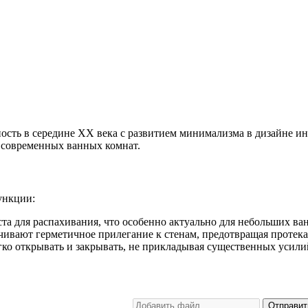
сть в середине XX века с развитием минимализма в дизайне ин
 современных ванных комнат.
ункции:
та для распахивания, что особенно актуально для небольших ва
чивают герметичное прилегание к стенам, предотвращая протек
ко открывать и закрывать, не прикладывая существенных усили
Отправит