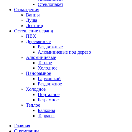
Стеклопакет
Ограждения
Ванны
Душа
Лестниц
Остекление веранд
ПВХ
Деревянные
Раздвижные
Алюминиевые под дерево
Алюминиевые
Теплое
Холодное
Панорамное
Гармошкой
Раздвижное
Холодное
Порталное
Безрамное
Теплое
Балконы
Террасы
Главная
О компании