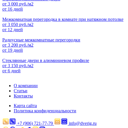
от
3 000
руб./м2
от 16 дней
Межкомнатная перегородка в комнате при натяжном потолке
от
3 050
руб./м2
от 12 дней
Радиусные межкомнатные перегородки
от
3 200
руб./м2
от 19 дней
Стеклянные двери в алюминиевом профиле
от
3 150
руб./м2
от 6 дней
О компании
Статьи
Контакты
Карта сайта
Политика конфиденциальности
+7 (906) 721-77-79
info@dverig.ru