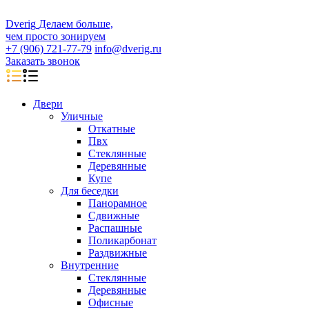
D
veri
g
Делаем больше,
чем просто зонируем
+7 (906) 721-77-79
info@dverig.ru
Заказать звонок
Двери
Уличные
Откатные
Пвх
Стеклянные
Деревянные
Купе
Для беседки
Панорамное
Сдвижные
Распашные
Поликарбонат
Раздвижные
Внутренние
Стеклянные
Деревянные
Офисные