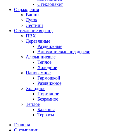
Стеклопакет
Ограждения
Ванны
Душа
Лестниц
Остекление веранд
ПВХ
Деревянные
Раздвижные
Алюминиевые под дерево
Алюминиевые
Теплое
Холодное
Панорамное
Гармошкой
Раздвижное
Холодное
Порталное
Безрамное
Теплое
Балконы
Террасы
Главная
О компании