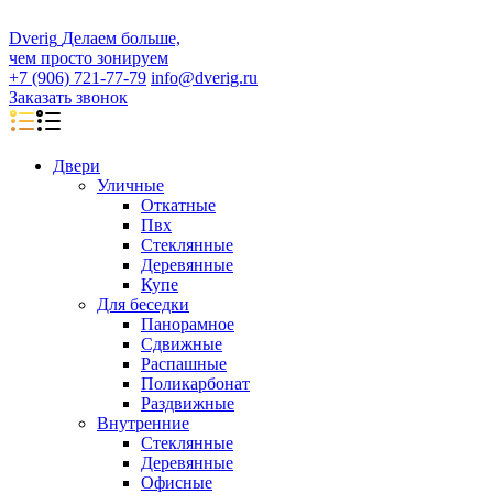
D
veri
g
Делаем больше,
чем просто зонируем
+7 (906) 721-77-79
info@dverig.ru
Заказать звонок
Двери
Уличные
Откатные
Пвх
Стеклянные
Деревянные
Купе
Для беседки
Панорамное
Сдвижные
Распашные
Поликарбонат
Раздвижные
Внутренние
Стеклянные
Деревянные
Офисные