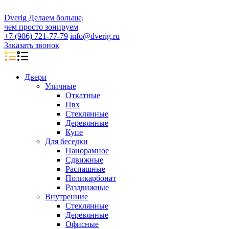
D
veri
g
Делаем больше,
чем просто зонируем
+7 (906) 721-77-79
info@dverig.ru
Заказать звонок
Двери
Уличные
Откатные
Пвх
Стеклянные
Деревянные
Купе
Для беседки
Панорамное
Сдвижные
Распашные
Поликарбонат
Раздвижные
Внутренние
Стеклянные
Деревянные
Офисные