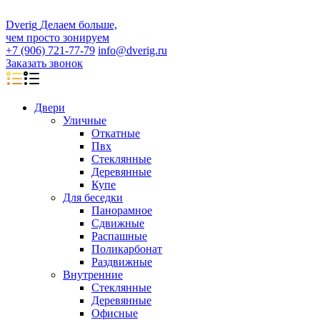
D
veri
g
Делаем больше,
чем просто зонируем
+7 (906) 721-77-79
info@dverig.ru
Заказать звонок
Двери
Уличные
Откатные
Пвх
Стеклянные
Деревянные
Купе
Для беседки
Панорамное
Сдвижные
Распашные
Поликарбонат
Раздвижные
Внутренние
Стеклянные
Деревянные
Офисные