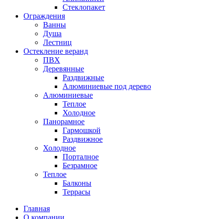
Стеклопакет
Ограждения
Ванны
Душа
Лестниц
Остекление веранд
ПВХ
Деревянные
Раздвижные
Алюминиевые под дерево
Алюминиевые
Теплое
Холодное
Панорамное
Гармошкой
Раздвижное
Холодное
Порталное
Безрамное
Теплое
Балконы
Террасы
Главная
О компании