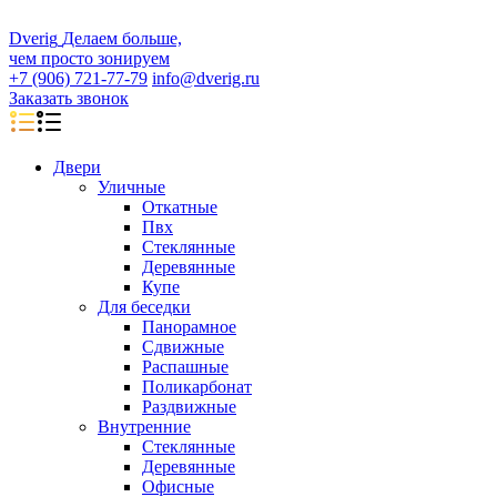
D
veri
g
Делаем больше,
чем просто зонируем
+7 (906) 721-77-79
info@dverig.ru
Заказать звонок
Двери
Уличные
Откатные
Пвх
Стеклянные
Деревянные
Купе
Для беседки
Панорамное
Сдвижные
Распашные
Поликарбонат
Раздвижные
Внутренние
Стеклянные
Деревянные
Офисные