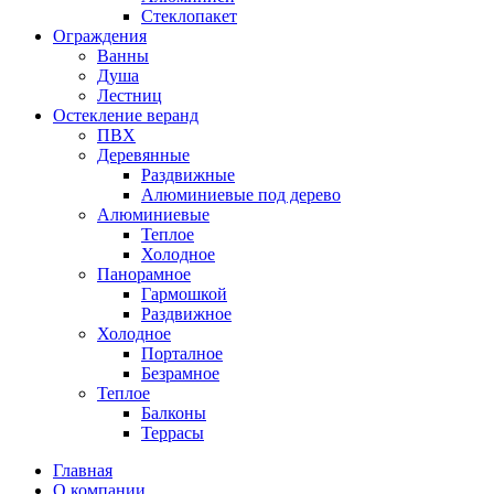
Стеклопакет
Ограждения
Ванны
Душа
Лестниц
Остекление веранд
ПВХ
Деревянные
Раздвижные
Алюминиевые под дерево
Алюминиевые
Теплое
Холодное
Панорамное
Гармошкой
Раздвижное
Холодное
Порталное
Безрамное
Теплое
Балконы
Террасы
Главная
О компании