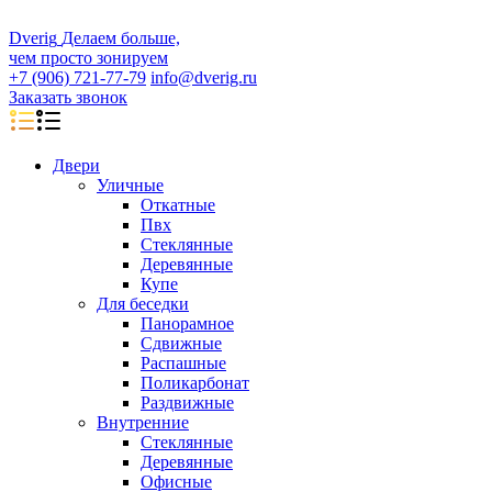
D
veri
g
Делаем больше,
чем просто зонируем
+7 (906) 721-77-79
info@dverig.ru
Заказать звонок
Двери
Уличные
Откатные
Пвх
Стеклянные
Деревянные
Купе
Для беседки
Панорамное
Сдвижные
Распашные
Поликарбонат
Раздвижные
Внутренние
Стеклянные
Деревянные
Офисные