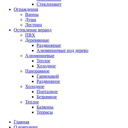
Стеклопакет
Ограждения
Ванны
Душа
Лестниц
Остекление веранд
ПВХ
Деревянные
Раздвижные
Алюминиевые под дерево
Алюминиевые
Теплое
Холодное
Панорамное
Гармошкой
Раздвижное
Холодное
Порталное
Безрамное
Теплое
Балконы
Террасы
Главная
О компании