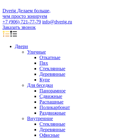
D
veri
g
Делаем больше,
чем просто зонируем
+7 (906) 721-77-79
info@dverig.ru
Заказать звонок
Двери
Уличные
Откатные
Пвх
Стеклянные
Деревянные
Купе
Для беседки
Панорамное
Сдвижные
Распашные
Поликарбонат
Раздвижные
Внутренние
Стеклянные
Деревянные
Офисные