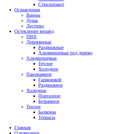
Стеклопакет
Ограждения
Ванны
Душа
Лестниц
Остекление веранд
ПВХ
Деревянные
Раздвижные
Алюминиевые под дерево
Алюминиевые
Теплое
Холодное
Панорамное
Гармошкой
Раздвижное
Холодное
Порталное
Безрамное
Теплое
Балконы
Террасы
Главная
О компании