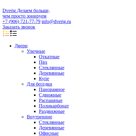
D
veri
g
Делаем больше,
чем просто зонируем
+7 (906) 721-77-79
info@dverig.ru
Заказать звонок
Двери
Уличные
Откатные
Пвх
Стеклянные
Деревянные
Купе
Для беседки
Панорамное
Сдвижные
Распашные
Поликарбонат
Раздвижные
Внутренние
Стеклянные
Деревянные
Офисные