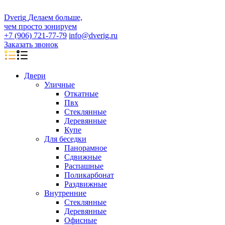
D
veri
g
Делаем больше,
чем просто зонируем
+7 (906) 721-77-79
info@dverig.ru
Заказать звонок
Двери
Уличные
Откатные
Пвх
Стеклянные
Деревянные
Купе
Для беседки
Панорамное
Сдвижные
Распашные
Поликарбонат
Раздвижные
Внутренние
Стеклянные
Деревянные
Офисные