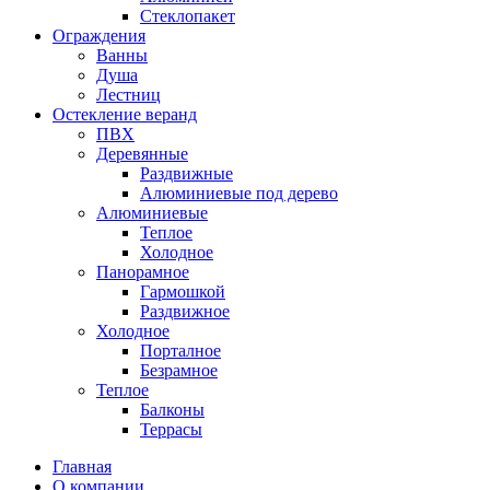
Стеклопакет
Ограждения
Ванны
Душа
Лестниц
Остекление веранд
ПВХ
Деревянные
Раздвижные
Алюминиевые под дерево
Алюминиевые
Теплое
Холодное
Панорамное
Гармошкой
Раздвижное
Холодное
Порталное
Безрамное
Теплое
Балконы
Террасы
Главная
О компании