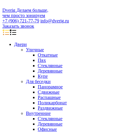
D
veri
g
Делаем больше,
чем просто зонируем
+7 (906) 721-77-79
info@dverig.ru
Заказать звонок
Двери
Уличные
Откатные
Пвх
Стеклянные
Деревянные
Купе
Для беседки
Панорамное
Сдвижные
Распашные
Поликарбонат
Раздвижные
Внутренние
Стеклянные
Деревянные
Офисные