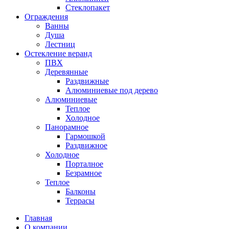
Стеклопакет
Ограждения
Ванны
Душа
Лестниц
Остекление веранд
ПВХ
Деревянные
Раздвижные
Алюминиевые под дерево
Алюминиевые
Теплое
Холодное
Панорамное
Гармошкой
Раздвижное
Холодное
Порталное
Безрамное
Теплое
Балконы
Террасы
Главная
О компании