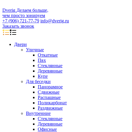
D
veri
g
Делаем больше,
чем просто зонируем
+7 (906) 721-77-79
info@dverig.ru
Заказать звонок
Двери
Уличные
Откатные
Пвх
Стеклянные
Деревянные
Купе
Для беседки
Панорамное
Сдвижные
Распашные
Поликарбонат
Раздвижные
Внутренние
Стеклянные
Деревянные
Офисные