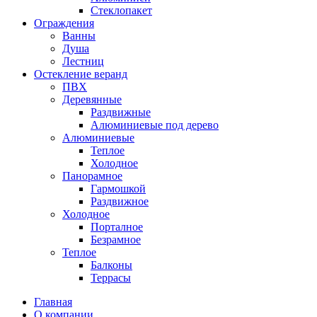
Стеклопакет
Ограждения
Ванны
Душа
Лестниц
Остекление веранд
ПВХ
Деревянные
Раздвижные
Алюминиевые под дерево
Алюминиевые
Теплое
Холодное
Панорамное
Гармошкой
Раздвижное
Холодное
Порталное
Безрамное
Теплое
Балконы
Террасы
Главная
О компании