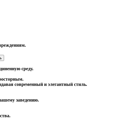
вреждениям.
ь
диненную среду.
просторным.
здавая современный и элегантный стиль.
нашему заведению.
ства.