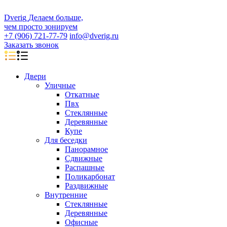
D
veri
g
Делаем больше,
чем просто зонируем
+7 (906) 721-77-79
info@dverig.ru
Заказать звонок
Двери
Уличные
Откатные
Пвх
Стеклянные
Деревянные
Купе
Для беседки
Панорамное
Сдвижные
Распашные
Поликарбонат
Раздвижные
Внутренние
Стеклянные
Деревянные
Офисные