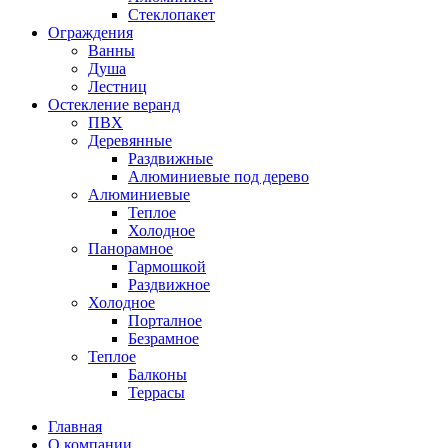
Стеклопакет
Ограждения
Ванны
Душа
Лестниц
Остекление веранд
ПВХ
Деревянные
Раздвижные
Алюминиевые под дерево
Алюминиевые
Теплое
Холодное
Панорамное
Гармошкой
Раздвижное
Холодное
Порталное
Безрамное
Теплое
Балконы
Террасы
Главная
О компании