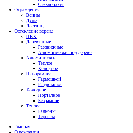
Стеклопакет
Ограждения
Ванны
Душа
Лестниц
Остекление веранд
ПВХ
Деревянные
Раздвижные
Алюминиевые под дерево
Алюминиевые
Теплое
Холодное
Панорамное
Гармошкой
Раздвижное
Холодное
Порталное
Безрамное
Теплое
Балконы
Террасы
Главная
О компании