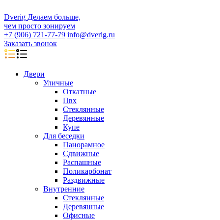
D
veri
g
Делаем больше,
чем просто зонируем
+7 (906) 721-77-79
info@dverig.ru
Заказать звонок
Двери
Уличные
Откатные
Пвх
Стеклянные
Деревянные
Купе
Для беседки
Панорамное
Сдвижные
Распашные
Поликарбонат
Раздвижные
Внутренние
Стеклянные
Деревянные
Офисные