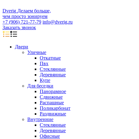
D
veri
g
Делаем больше,
чем просто зонируем
+7 (906) 721-77-79
info@dverig.ru
Заказать звонок
Двери
Уличные
Откатные
Пвх
Стеклянные
Деревянные
Купе
Для беседки
Панорамное
Сдвижные
Распашные
Поликарбонат
Раздвижные
Внутренние
Стеклянные
Деревянные
Офисные