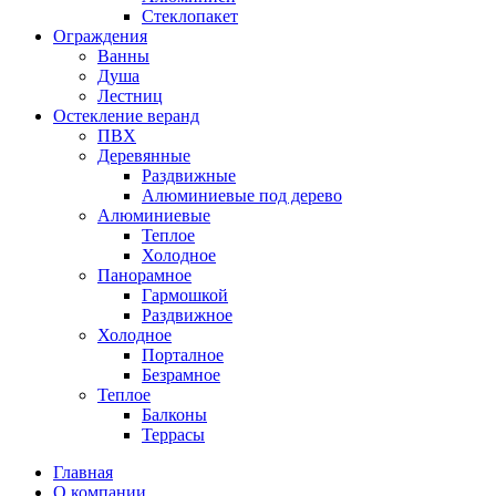
Стеклопакет
Ограждения
Ванны
Душа
Лестниц
Остекление веранд
ПВХ
Деревянные
Раздвижные
Алюминиевые под дерево
Алюминиевые
Теплое
Холодное
Панорамное
Гармошкой
Раздвижное
Холодное
Порталное
Безрамное
Теплое
Балконы
Террасы
Главная
О компании