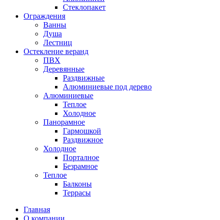
Стеклопакет
Ограждения
Ванны
Душа
Лестниц
Остекление веранд
ПВХ
Деревянные
Раздвижные
Алюминиевые под дерево
Алюминиевые
Теплое
Холодное
Панорамное
Гармошкой
Раздвижное
Холодное
Порталное
Безрамное
Теплое
Балконы
Террасы
Главная
О компании