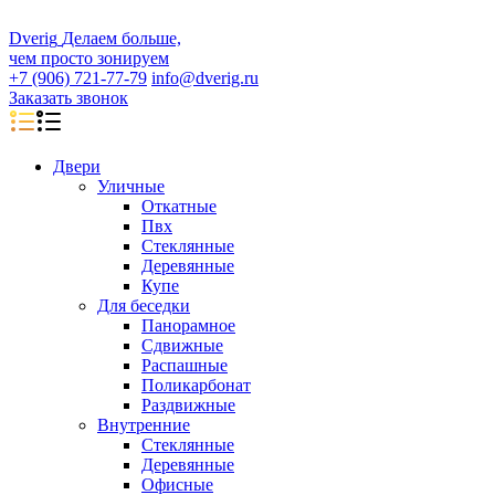
D
veri
g
Делаем больше,
чем просто зонируем
+7 (906) 721-77-79
info@dverig.ru
Заказать звонок
Двери
Уличные
Откатные
Пвх
Стеклянные
Деревянные
Купе
Для беседки
Панорамное
Сдвижные
Распашные
Поликарбонат
Раздвижные
Внутренние
Стеклянные
Деревянные
Офисные