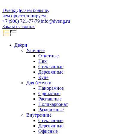
D
veri
g
Делаем больше,
чем просто зонируем
+7 (906) 721-77-79
info@dverig.ru
Заказать звонок
Двери
Уличные
Откатные
Пвх
Стеклянные
Деревянные
Купе
Для беседки
Панорамное
Сдвижные
Распашные
Поликарбонат
Раздвижные
Внутренние
Стеклянные
Деревянные
Офисные