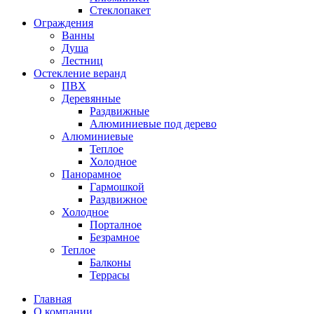
Стеклопакет
Ограждения
Ванны
Душа
Лестниц
Остекление веранд
ПВХ
Деревянные
Раздвижные
Алюминиевые под дерево
Алюминиевые
Теплое
Холодное
Панорамное
Гармошкой
Раздвижное
Холодное
Порталное
Безрамное
Теплое
Балконы
Террасы
Главная
О компании