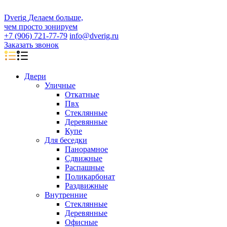
D
veri
g
Делаем больше,
чем просто зонируем
+7 (906) 721-77-79
info@dverig.ru
Заказать звонок
Двери
Уличные
Откатные
Пвх
Стеклянные
Деревянные
Купе
Для беседки
Панорамное
Сдвижные
Распашные
Поликарбонат
Раздвижные
Внутренние
Стеклянные
Деревянные
Офисные