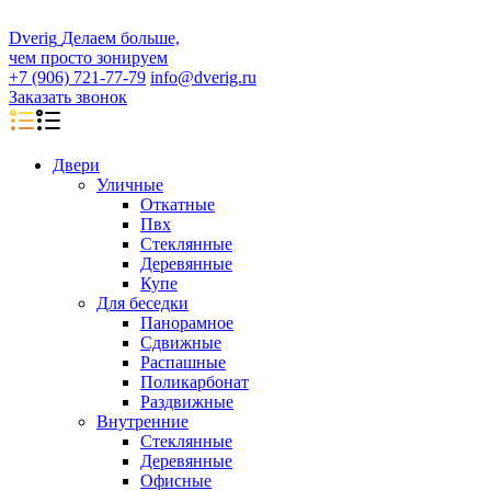
D
veri
g
Делаем больше,
чем просто зонируем
+7 (906) 721-77-79
info@dverig.ru
Заказать звонок
Двери
Уличные
Откатные
Пвх
Стеклянные
Деревянные
Купе
Для беседки
Панорамное
Сдвижные
Распашные
Поликарбонат
Раздвижные
Внутренние
Стеклянные
Деревянные
Офисные