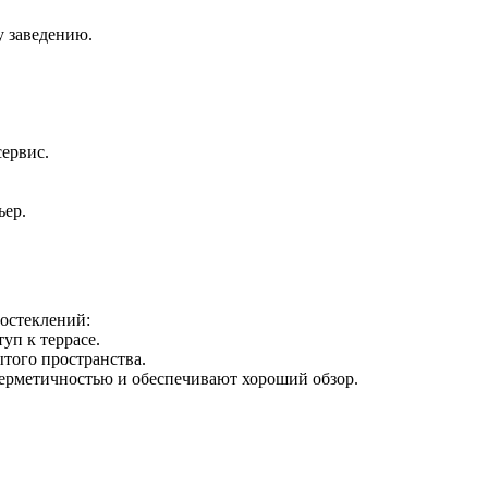
у заведению.
сервис.
ьер.
остеклений:
уп к террасе.
ытого пространства.
герметичностью и обеспечивают хороший обзор.