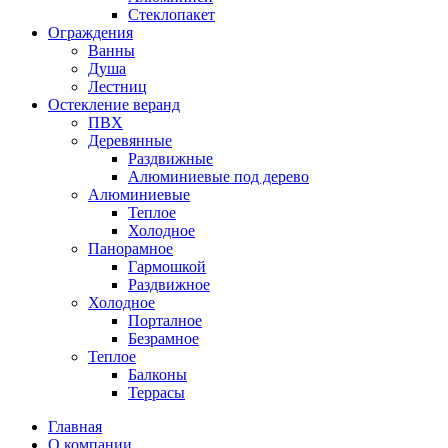
Стеклопакет
Ограждения
Ванны
Душа
Лестниц
Остекление веранд
ПВХ
Деревянные
Раздвижные
Алюминиевые под дерево
Алюминиевые
Теплое
Холодное
Панорамное
Гармошкой
Раздвижное
Холодное
Порталное
Безрамное
Теплое
Балконы
Террасы
Главная
О компании