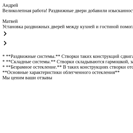
Андрей
Великолепная работа! Раздвижные двери добавили изысканности
Матвей
Установка раздвижных дверей между кухней и гостиной помогла
* **Раздвижные системы.** Створки таких конструкций сдвига
* **Складные системы.** Створки складываются гармошкой, з
* **Безрамное остекление.** В таких конструкциях створки от
**Основные характеристики облегченного остекления**
Мы ценим ваши отзывы