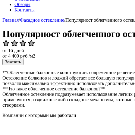
Обзоры
Контакты
Главная
/
Фасадное остекление
/
Популярност облегченного остек
Популярност облегченного ос
от 16 дней
от
4 400
руб./м2
Заказать
**Облегченные балконные конструкции: современное решение
Остекление балконов и лоджий обретает все большую популярн
позволяя максимально эффективно использовать дополнительно
**Что такое облегченное остекление балконов?**
Облегченное остекление подразумевает использование легких
применяются раздвижные либо складные механизмы, которые не
створками.
Компании с которыми мы работали