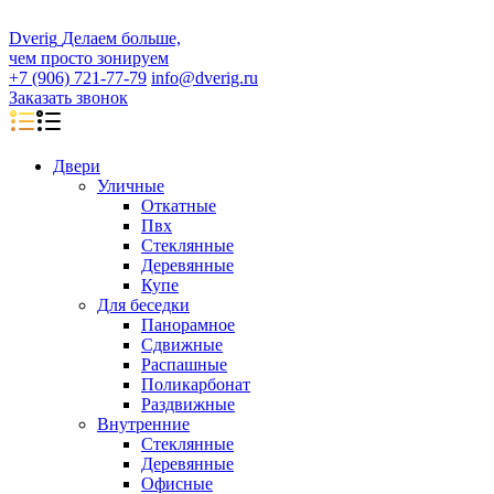
D
veri
g
Делаем больше,
чем просто зонируем
+7 (906) 721-77-79
info@dverig.ru
Заказать звонок
Двери
Уличные
Откатные
Пвх
Стеклянные
Деревянные
Купе
Для беседки
Панорамное
Сдвижные
Распашные
Поликарбонат
Раздвижные
Внутренние
Стеклянные
Деревянные
Офисные