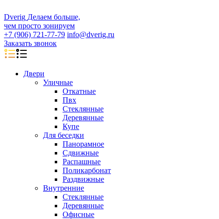
D
veri
g
Делаем больше,
чем просто зонируем
+7 (906) 721-77-79
info@dverig.ru
Заказать звонок
Двери
Уличные
Откатные
Пвх
Стеклянные
Деревянные
Купе
Для беседки
Панорамное
Сдвижные
Распашные
Поликарбонат
Раздвижные
Внутренние
Стеклянные
Деревянные
Офисные