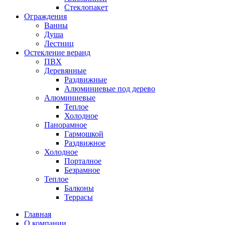
Стеклопакет
Ограждения
Ванны
Душа
Лестниц
Остекление веранд
ПВХ
Деревянные
Раздвижные
Алюминиевые под дерево
Алюминиевые
Теплое
Холодное
Панорамное
Гармошкой
Раздвижное
Холодное
Порталное
Безрамное
Теплое
Балконы
Террасы
Главная
О компании