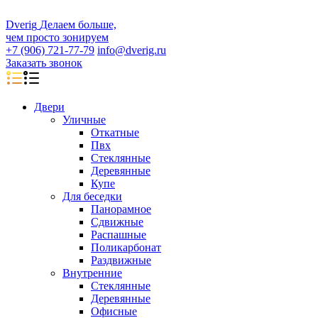
D
veri
g
Делаем больше,
чем просто зонируем
+7 (906) 721-77-79
info@dverig.ru
Заказать звонок
Двери
Уличные
Откатные
Пвх
Стеклянные
Деревянные
Купе
Для беседки
Панорамное
Сдвижные
Распашные
Поликарбонат
Раздвижные
Внутренние
Стеклянные
Деревянные
Офисные