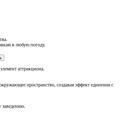
тва.
овкам в любую погоду.
ь
элемент аттракциона.
окружающее пространство, создавая эффект единения с
у заведению.