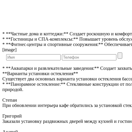
* **Частные дома и коттеджи:** Создает роскошную и комфорт
* **Гостиницы и СПА-комплексы:** Повышает уровень обслужи
* **Фитнес-центры и спортивные сооружения:** Обеспечивает
[image]
* **Аквапарки и развлекательные заведения:** Создает захва
**Варианты установки остекления**
Существует два основных варианта установки остекления басс
* **Панорамное остекление:** Стеклянные конструкции от пол
природой.
Степан
При обновлении интерьера кафе обратились за установкой сте
Григорий
Заказали установку раздвижных дверей между кухней и гостин
Андрей