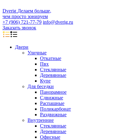
D
veri
g
Делаем больше,
чем просто зонируем
+7 (906) 721-77-79
info@dverig.ru
Заказать звонок
Двери
Уличные
Откатные
Пвх
Стеклянные
Деревянные
Купе
Для беседки
Панорамное
Сдвижные
Распашные
Поликарбонат
Раздвижные
Внутренние
Стеклянные
Деревянные
Офисные