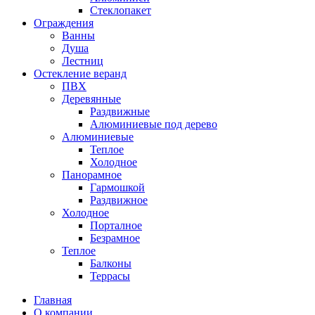
Стеклопакет
Ограждения
Ванны
Душа
Лестниц
Остекление веранд
ПВХ
Деревянные
Раздвижные
Алюминиевые под дерево
Алюминиевые
Теплое
Холодное
Панорамное
Гармошкой
Раздвижное
Холодное
Порталное
Безрамное
Теплое
Балконы
Террасы
Главная
О компании