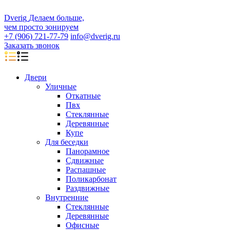
D
veri
g
Делаем больше,
чем просто зонируем
+7 (906) 721-77-79
info@dverig.ru
Заказать звонок
Двери
Уличные
Откатные
Пвх
Стеклянные
Деревянные
Купе
Для беседки
Панорамное
Сдвижные
Распашные
Поликарбонат
Раздвижные
Внутренние
Стеклянные
Деревянные
Офисные