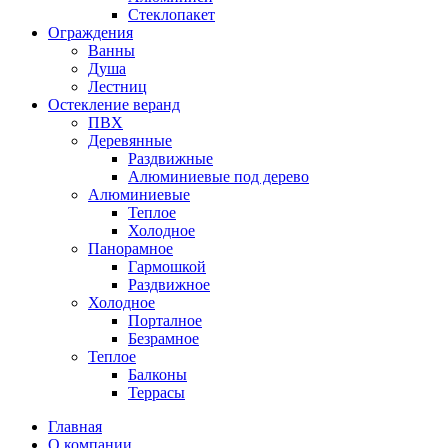
Стеклопакет
Ограждения
Ванны
Душа
Лестниц
Остекление веранд
ПВХ
Деревянные
Раздвижные
Алюминиевые под дерево
Алюминиевые
Теплое
Холодное
Панорамное
Гармошкой
Раздвижное
Холодное
Порталное
Безрамное
Теплое
Балконы
Террасы
Главная
О компании