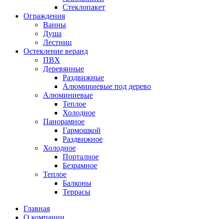
Стеклопакет
Ограждения
Ванны
Душа
Лестниц
Остекление веранд
ПВХ
Деревянные
Раздвижные
Алюминиевые под дерево
Алюминиевые
Теплое
Холодное
Панорамное
Гармошкой
Раздвижное
Холодное
Порталное
Безрамное
Теплое
Балконы
Террасы
Главная
О компании