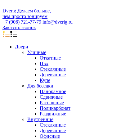
D
veri
g
Делаем больше,
чем просто зонируем
+7 (906) 721-77-79
info@dverig.ru
Заказать звонок
Двери
Уличные
Откатные
Пвх
Стеклянные
Деревянные
Купе
Для беседки
Панорамное
Сдвижные
Распашные
Поликарбонат
Раздвижные
Внутренние
Стеклянные
Деревянные
Офисные