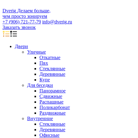
D
veri
g
Делаем больше,
чем просто зонируем
+7 (906) 721-77-79
info@dverig.ru
Заказать звонок
Двери
Уличные
Откатные
Пвх
Стеклянные
Деревянные
Купе
Для беседки
Панорамное
Сдвижные
Распашные
Поликарбонат
Раздвижные
Внутренние
Стеклянные
Деревянные
Офисные