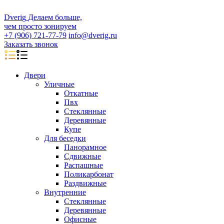
D
veri
g
Делаем больше,
чем просто зонируем
+7 (906) 721-77-79
info@dverig.ru
Заказать звонок
Двери
Уличные
Откатные
Пвх
Стеклянные
Деревянные
Купе
Для беседки
Панорамное
Сдвижные
Распашные
Поликарбонат
Раздвижные
Внутренние
Стеклянные
Деревянные
Офисные