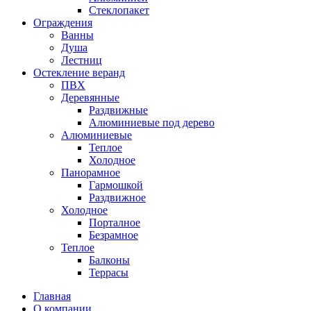
Стеклопакет
Ограждения
Ванны
Душа
Лестниц
Остекление веранд
ПВХ
Деревянные
Раздвижные
Алюминиевые под дерево
Алюминиевые
Теплое
Холодное
Панорамное
Гармошкой
Раздвижное
Холодное
Порталное
Безрамное
Теплое
Балконы
Террасы
Главная
О компании