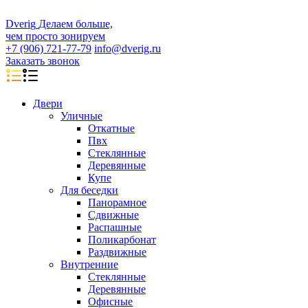
D
veri
g
Делаем больше,
чем просто зонируем
+7 (906) 721-77-79
info@dverig.ru
Заказать звонок
Двери
Уличные
Откатные
Пвх
Стеклянные
Деревянные
Купе
Для беседки
Панорамное
Сдвижные
Распашные
Поликарбонат
Раздвижные
Внутренние
Стеклянные
Деревянные
Офисные