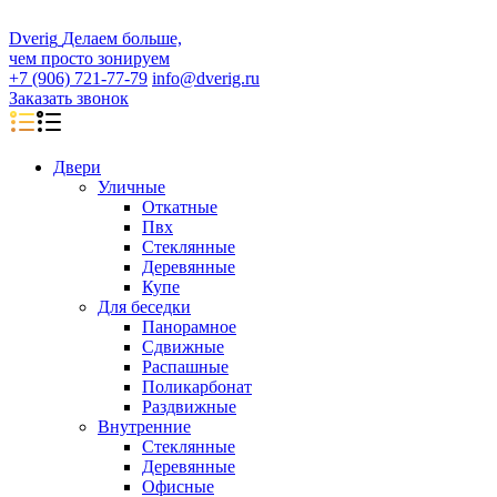
D
veri
g
Делаем больше,
чем просто зонируем
+7 (906) 721-77-79
info@dverig.ru
Заказать звонок
Двери
Уличные
Откатные
Пвх
Стеклянные
Деревянные
Купе
Для беседки
Панорамное
Сдвижные
Распашные
Поликарбонат
Раздвижные
Внутренние
Стеклянные
Деревянные
Офисные