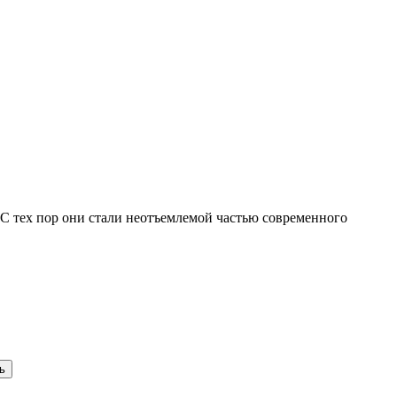
 С тех пор они стали неотъемлемой частью современного
ь