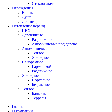
Стеклопакет
Ограждения
Ванны
Душа
Лестниц
Остекление веранд
ПВХ
Деревянные
Раздвижные
Алюминиевые под дерево
Алюминиевые
Теплое
Холодное
Панорамное
Гармошкой
Раздвижное
Холодное
Порталное
Безрамное
Теплое
Балконы
Террасы
Главная
О компании