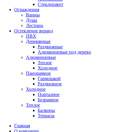
Стеклопакет
Ограждения
Ванны
Душа
Лестниц
Остекление веранд
ПВХ
Деревянные
Раздвижные
Алюминиевые под дерево
Алюминиевые
Теплое
Холодное
Панорамное
Гармошкой
Раздвижное
Холодное
Порталное
Безрамное
Теплое
Балконы
Террасы
Главная
О компании