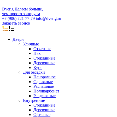
D
veri
g
Делаем больше,
чем просто зонируем
+7 (906) 721-77-79
info@dverig.ru
Заказать звонок
Двери
Уличные
Откатные
Пвх
Стеклянные
Деревянные
Купе
Для беседки
Панорамное
Сдвижные
Распашные
Поликарбонат
Раздвижные
Внутренние
Стеклянные
Деревянные
Офисные