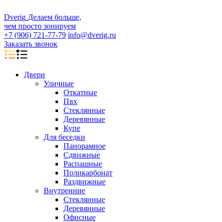
D
veri
g
Делаем больше,
чем просто зонируем
+7 (906) 721-77-79
info@dverig.ru
Заказать звонок
Двери
Уличные
Откатные
Пвх
Стеклянные
Деревянные
Купе
Для беседки
Панорамное
Сдвижные
Распашные
Поликарбонат
Раздвижные
Внутренние
Стеклянные
Деревянные
Офисные