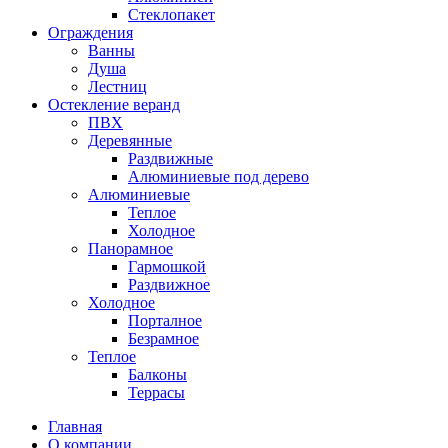
Стеклопакет
Ограждения
Ванны
Душа
Лестниц
Остекление веранд
ПВХ
Деревянные
Раздвижные
Алюминиевые под дерево
Алюминиевые
Теплое
Холодное
Панорамное
Гармошкой
Раздвижное
Холодное
Порталное
Безрамное
Теплое
Балконы
Террасы
Главная
О компании