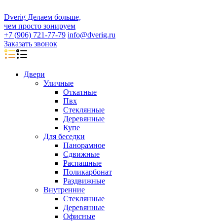
D
veri
g
Делаем больше,
чем просто зонируем
+7 (906) 721-77-79
info@dverig.ru
Заказать звонок
Двери
Уличные
Откатные
Пвх
Стеклянные
Деревянные
Купе
Для беседки
Панорамное
Сдвижные
Распашные
Поликарбонат
Раздвижные
Внутренние
Стеклянные
Деревянные
Офисные