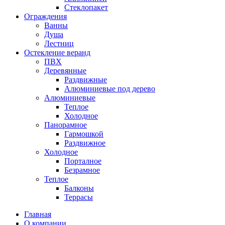
Стеклопакет
Ограждения
Ванны
Душа
Лестниц
Остекление веранд
ПВХ
Деревянные
Раздвижные
Алюминиевые под дерево
Алюминиевые
Теплое
Холодное
Панорамное
Гармошкой
Раздвижное
Холодное
Порталное
Безрамное
Теплое
Балконы
Террасы
Главная
О компании