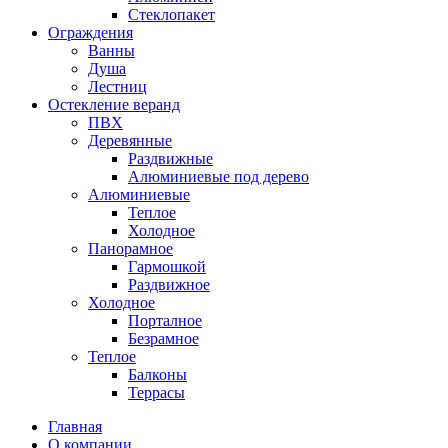
Стеклопакет
Ограждения
Ванны
Душа
Лестниц
Остекление веранд
ПВХ
Деревянные
Раздвижные
Алюминиевые под дерево
Алюминиевые
Теплое
Холодное
Панорамное
Гармошкой
Раздвижное
Холодное
Порталное
Безрамное
Теплое
Балконы
Террасы
Главная
О компании