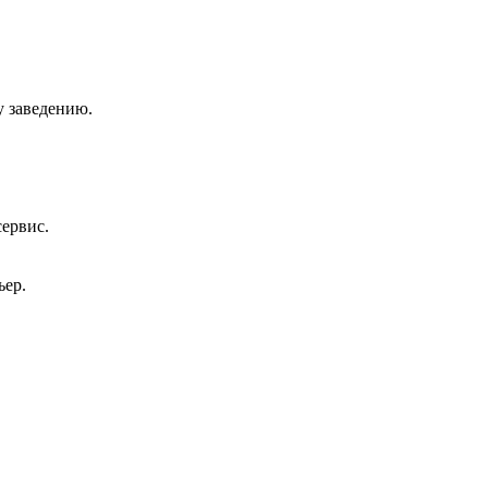
у заведению.
сервис.
ьер.