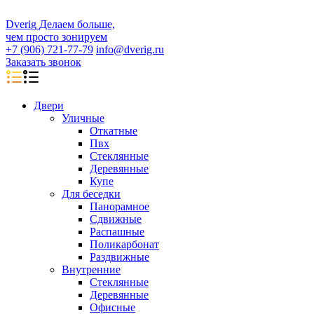
D
veri
g
Делаем больше,
чем просто зонируем
+7 (906) 721-77-79
info@dverig.ru
Заказать звонок
Двери
Уличные
Откатные
Пвх
Стеклянные
Деревянные
Купе
Для беседки
Панорамное
Сдвижные
Распашные
Поликарбонат
Раздвижные
Внутренние
Стеклянные
Деревянные
Офисные