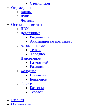
Стеклопакет
Ограждения
Ванны
Душа
Лестниц
Остекление веранд
ПВХ
Деревянные
Раздвижные
Алюминиевые под дерево
Алюминиевые
Теплое
Холодное
Панорамное
Гармошкой
Раздвижное
Холодное
Порталное
Безрамное
Теплое
Балконы
Террасы
Главная
О компании