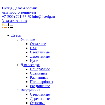
D
veri
g
Делаем больше,
чем просто зонируем
+7 (906) 721-77-79
info@dverig.ru
Заказать звонок
Двери
Уличные
Откатные
Пвх
Стеклянные
Деревянные
Купе
Для беседки
Панорамное
Сдвижные
Распашные
Поликарбонат
Раздвижные
Внутренние
Стеклянные
Деревянные
Офисные