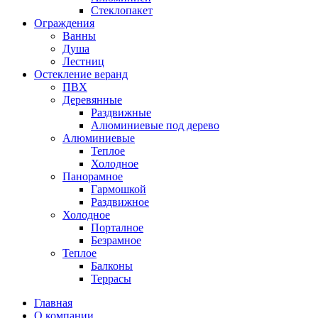
Стеклопакет
Ограждения
Ванны
Душа
Лестниц
Остекление веранд
ПВХ
Деревянные
Раздвижные
Алюминиевые под дерево
Алюминиевые
Теплое
Холодное
Панорамное
Гармошкой
Раздвижное
Холодное
Порталное
Безрамное
Теплое
Балконы
Террасы
Главная
О компании