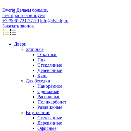
D
veri
g
Делаем больше,
чем просто зонируем
+7 (906) 721-77-79
info@dverig.ru
Заказать звонок
Двери
Уличные
Откатные
Пвх
Стеклянные
Деревянные
Купе
Для беседки
Панорамное
Сдвижные
Распашные
Поликарбонат
Раздвижные
Внутренние
Стеклянные
Деревянные
Офисные