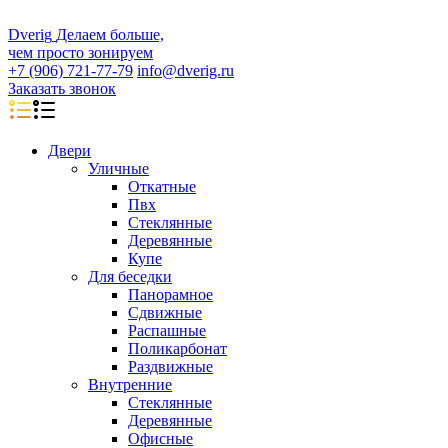
D
veri
g
Делаем больше,
чем просто зонируем
+7 (906) 721-77-79
info@dverig.ru
Заказать звонок
Двери
Уличные
Откатные
Пвх
Стеклянные
Деревянные
Купе
Для беседки
Панорамное
Сдвижные
Распашные
Поликарбонат
Раздвижные
Внутренние
Стеклянные
Деревянные
Офисные