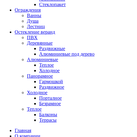
Стеклопакет
Ограждения
Ванны
Душа
Лестниц
Остекление веранд
ПВХ
Деревянные
Раздвижные
Алюминиевые под дерево
Алюминиевые
Теплое
Холодное
Панорамное
Гармошкой
Раздвижное
Холодное
Порталное
Безрамное
Теплое
Балконы
Террасы
Главная
О компании