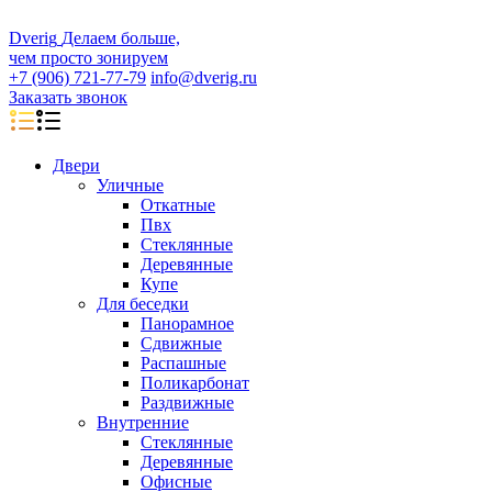
D
veri
g
Делаем больше,
чем просто зонируем
+7 (906) 721-77-79
info@dverig.ru
Заказать звонок
Двери
Уличные
Откатные
Пвх
Стеклянные
Деревянные
Купе
Для беседки
Панорамное
Сдвижные
Распашные
Поликарбонат
Раздвижные
Внутренние
Стеклянные
Деревянные
Офисные