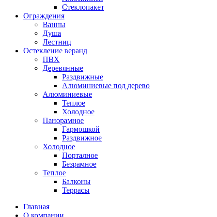
Стеклопакет
Ограждения
Ванны
Душа
Лестниц
Остекление веранд
ПВХ
Деревянные
Раздвижные
Алюминиевые под дерево
Алюминиевые
Теплое
Холодное
Панорамное
Гармошкой
Раздвижное
Холодное
Порталное
Безрамное
Теплое
Балконы
Террасы
Главная
О компании