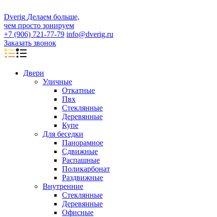
D
veri
g
Делаем больше,
чем просто зонируем
+7 (906) 721-77-79
info@dverig.ru
Заказать звонок
Двери
Уличные
Откатные
Пвх
Стеклянные
Деревянные
Купе
Для беседки
Панорамное
Сдвижные
Распашные
Поликарбонат
Раздвижные
Внутренние
Стеклянные
Деревянные
Офисные