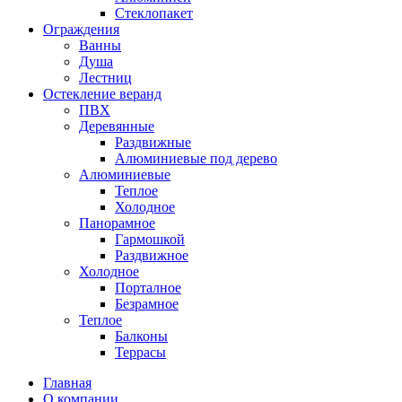
Стеклопакет
Ограждения
Ванны
Душа
Лестниц
Остекление веранд
ПВХ
Деревянные
Раздвижные
Алюминиевые под дерево
Алюминиевые
Теплое
Холодное
Панорамное
Гармошкой
Раздвижное
Холодное
Порталное
Безрамное
Теплое
Балконы
Террасы
Главная
О компании