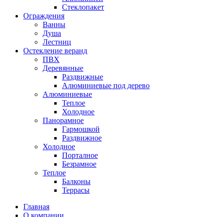
Стеклопакет
Ограждения
Ванны
Душа
Лестниц
Остекление веранд
ПВХ
Деревянные
Раздвижные
Алюминиевые под дерево
Алюминиевые
Теплое
Холодное
Панорамное
Гармошкой
Раздвижное
Холодное
Порталное
Безрамное
Теплое
Балконы
Террасы
Главная
О компании