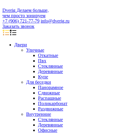
D
veri
g
Делаем больше,
чем просто зонируем
+7 (906) 721-77-79
info@dverig.ru
Заказать звонок
Двери
Уличные
Откатные
Пвх
Стеклянные
Деревянные
Купе
Для беседки
Панорамное
Сдвижные
Распашные
Поликарбонат
Раздвижные
Внутренние
Стеклянные
Деревянные
Офисные