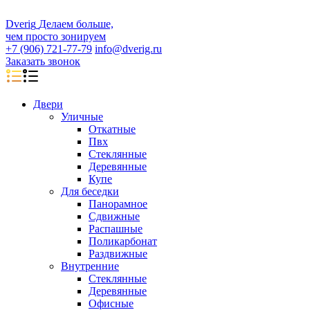
D
veri
g
Делаем больше,
чем просто зонируем
+7 (906) 721-77-79
info@dverig.ru
Заказать звонок
Двери
Уличные
Откатные
Пвх
Стеклянные
Деревянные
Купе
Для беседки
Панорамное
Сдвижные
Распашные
Поликарбонат
Раздвижные
Внутренние
Стеклянные
Деревянные
Офисные