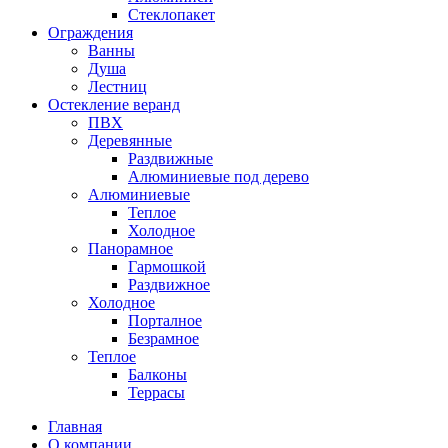
Стеклопакет
Ограждения
Ванны
Душа
Лестниц
Остекление веранд
ПВХ
Деревянные
Раздвижные
Алюминиевые под дерево
Алюминиевые
Теплое
Холодное
Панорамное
Гармошкой
Раздвижное
Холодное
Порталное
Безрамное
Теплое
Балконы
Террасы
Главная
О компании