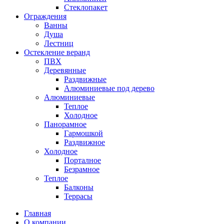
Стеклопакет
Ограждения
Ванны
Душа
Лестниц
Остекление веранд
ПВХ
Деревянные
Раздвижные
Алюминиевые под дерево
Алюминиевые
Теплое
Холодное
Панорамное
Гармошкой
Раздвижное
Холодное
Порталное
Безрамное
Теплое
Балконы
Террасы
Главная
О компании