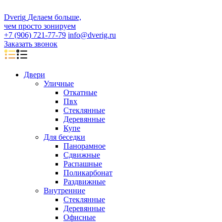
D
veri
g
Делаем больше,
чем просто зонируем
+7 (906) 721-77-79
info@dverig.ru
Заказать звонок
Двери
Уличные
Откатные
Пвх
Стеклянные
Деревянные
Купе
Для беседки
Панорамное
Сдвижные
Распашные
Поликарбонат
Раздвижные
Внутренние
Стеклянные
Деревянные
Офисные