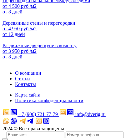
Перегородка на балконе между соседями
от
4 500
руб./м2
от 8 дней
Деревянные стены и перегородки
от
4 950
руб./м2
от 12 дней
Раздвижные двери купе в комнату
от
3 950
руб./м2
от 8 дней
О компании
Статьи
Контакты
Карта сайта
Политика конфиденциальности
+7 (906) 721-77-79
info@dverig.ru
2024 © Все права защищены