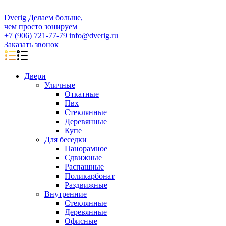
D
veri
g
Делаем больше,
чем просто зонируем
+7 (906) 721-77-79
info@dverig.ru
Заказать звонок
Двери
Уличные
Откатные
Пвх
Стеклянные
Деревянные
Купе
Для беседки
Панорамное
Сдвижные
Распашные
Поликарбонат
Раздвижные
Внутренние
Стеклянные
Деревянные
Офисные