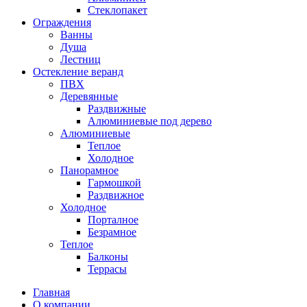
Стеклопакет
Ограждения
Ванны
Душа
Лестниц
Остекление веранд
ПВХ
Деревянные
Раздвижные
Алюминиевые под дерево
Алюминиевые
Теплое
Холодное
Панорамное
Гармошкой
Раздвижное
Холодное
Порталное
Безрамное
Теплое
Балконы
Террасы
Главная
О компании